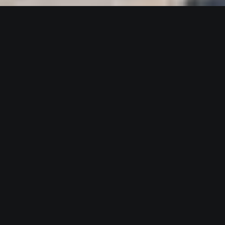
de face
Retour