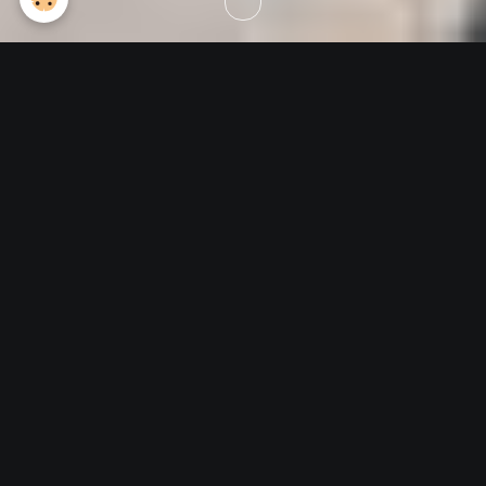
Pôle aéronautique d'Avord
Musée ouvert tous les samedis de
09h à 12h
Les autres jours sur demande au
06.85.71.36.62
Ce site a pour objectif de vous présenter les
l'Association des
activités des membres de
Avions Anciens d'Avord (4A)
.
Vous y découvrirez la présentation et l'actualité de notre
association.
Vous pourrez obtenir plus d'informations sur nous et