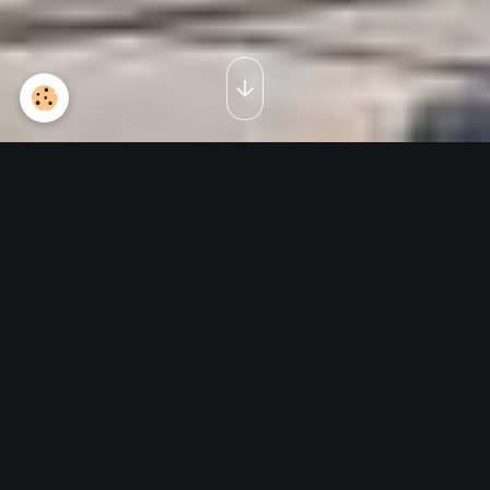
Max Madon devant la stèle
des américains 4 sept 2014